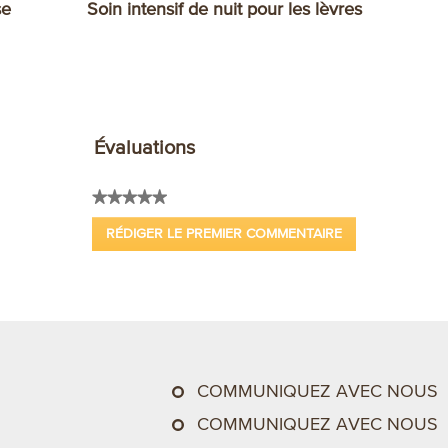
se
Soin intensif de nuit pour les lèvres
Évaluations
★★★★★
Aucune
RÉDIGER LE PREMIER COMMENTAIRE
valeur
.
de
Cette
note
action
entraînera
l'ouverture
d'une
boîte
COMMUNIQUEZ AVEC NOUS
de
dialogue.
COMMUNIQUEZ AVEC NOUS