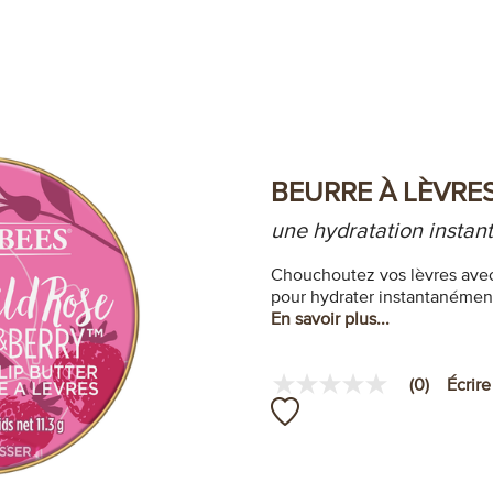
BEURRE À LÈVRE
une hydratation instant
Chouchoutez vos lèvres avec 
pour hydrater instantanément
En savoir plus...
(0)
Écrire
Aucune
valeur
de
note
Lien
vers