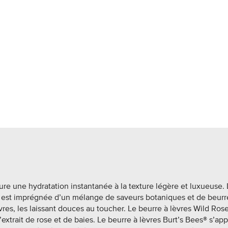
la
même
page.
ure une hydratation instantanée à la texture légère et luxueuse.
s est imprégnée d’un mélange de saveurs botaniques et de beurre
vres, les laissant douces au toucher. Le beurre à lèvres Wild Ros
xtrait de rose et de baies. Le beurre à lèvres Burt’s Bees® s’app