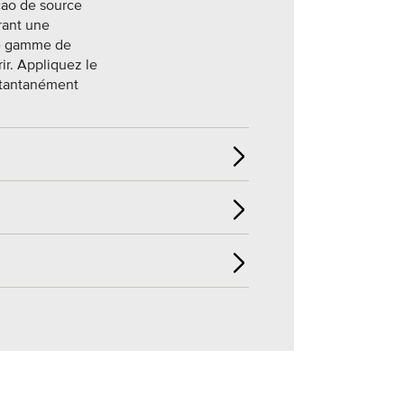
cao de source
rant une
ne gamme de
ir. Appliquez le
nstantanément