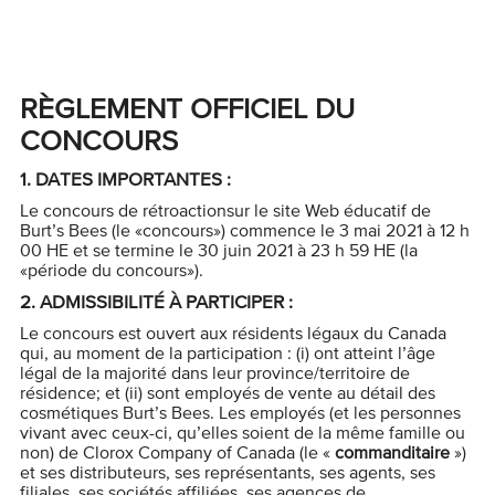
RÈGLEMENT OFFICIEL
DU
CONCOURS
1.
DATES IMPORTANTES
:
Le concours de rétroactionsur le site Web éducatif de
Burt’s Bees (le «concours») commence le 3 mai 2021 à 12 h
00 HE et se termine le 30 juin 2021 à 23 h 59 HE (la
«période du concours»).
2.
ADMISSIBILITÉ À PARTICIPER :
Le concours est ouvert aux résidents légaux du Canada
qui, au moment de la participation : (i) ont atteint l’âge
légal de la majorité dans leur province/territoire de
résidence; et (ii) sont employés de vente au détail des
cosmétiques Burt’s Bees. Les employés (et les personnes
vivant avec ceux-ci, qu’elles soient de la même famille ou
non) de Clorox Company of Canada (le «
commanditaire
»)
et ses distributeurs, ses représentants, ses agents, ses
filiales, ses sociétés affiliées, ses agences de