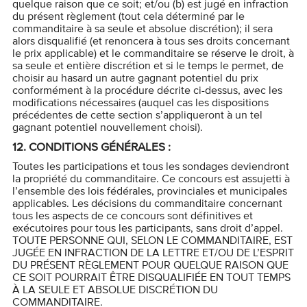
quelque raison que ce soit; et/ou (b) est jugé en infraction
du présent règlement (tout cela déterminé par le
commanditaire à sa seule et absolue discrétion); il sera
alors disqualifié (et renoncera à tous ses droits concernant
le prix applicable) et le commanditaire se réserve le droit, à
sa seule et entière discrétion et si le temps le permet, de
choisir au hasard un autre gagnant potentiel du prix
conformément à la procédure décrite ci-dessus, avec les
modifications nécessaires (auquel cas les dispositions
précédentes de cette section s’appliqueront à un tel
gagnant potentiel nouvellement choisi).
12.
CONDITIONS GÉNÉRALES :
Toutes les participations et tous les sondages deviendront
la propriété du commanditaire. Ce concours est assujetti à
l’ensemble des lois fédérales, provinciales et municipales
applicables. Les décisions du commanditaire concernant
tous les aspects de ce concours sont définitives et
exécutoires pour tous les participants, sans droit d’appel.
TOUTE PERSONNE QUI, SELON LE COMMANDITAIRE, EST
JUGÉE EN INFRACTION DE LA LETTRE ET/OU DE L’ESPRIT
DU PRÉSENT RÈGLEMENT POUR QUELQUE RAISON QUE
CE SOIT POURRAIT ÊTRE DISQUALIFIÉE EN TOUT TEMPS
À LA SEULE ET ABSOLUE DISCRÉTION DU
COMMANDITAIRE.