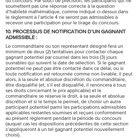
du concours. Par souci de précision, les participants qui ne
soumettent pas une réponse correcte à la question
d’habileté mathématique, comme indiqué ci-dessus dans
le règlement à l’article 4 ne seront pas admissibles à
recevoir une participation pour le tirage du concours.
10.
PROCESSUS DE NOTIFICATION D’UN GAGNANT
ADMISSIBLE :
Le commanditaire ou son représentant désigné fera un
minimum de deux (2) tentatives pour contacter chaque
gagnant potentiel par courriel dans les trois (3) jours
ouvrables qui suivent la date de sélection. Si le gagnant
potentiel ne peut pas être contacté dans ce délai, ou si
toute notification est retournée comme non livrable; il peut
alors, à la seule et absolue discrétion du commanditaire,
être disqualifié (et, s’il est disqualifié, il renoncera à tous
ses droits concernant le prix applicable) et le
commanditaire se réserve le droit, à sa seule et absolue
discrétion et si le temps le permet, de choisir un autre
participant potentiel parmi les participations admissibles
applicables restantes soumises et reçues conformément
au présent règlement pendant la période du concours
(auquel cas les dispositions précédentes de cette section
s’appliqueront à un tel gagnant potentiel nouvellement
choisi).