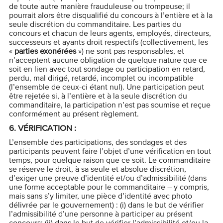
de toute autre manière frauduleuse ou trompeuse; il
pourrait alors être disqualifié du concours à l’entière et à la
seule discrétion du commanditaire. Les parties du
concours et chacun de leurs agents, employés, directeurs,
successeurs et ayants droit respectifs (collectivement, les
«
parties exonérées
») ne sont pas responsables, et
n’acceptent aucune obligation de quelque nature que ce
soit en lien avec tout sondage ou participation en retard,
perdu, mal dirigé, retardé, incomplet ou incompatible
(l’ensemble de ceux-ci étant nul). Une participation peut
être rejetée si, à l’entière et à la seule discrétion du
commanditaire, la participation n’est pas soumise et reçue
conformément au présent règlement.
6.
VÉRIFICATION :
L’ensemble des participations, des sondages et des
participants peuvent faire l’objet d’une vérification en tout
temps, pour quelque raison que ce soit. Le commanditaire
se réserve le droit, à sa seule et absolue discrétion,
d’exiger une preuve d’identité et/ou d’admissibilité (dans
une forme acceptable pour le commanditaire – y compris,
mais sans s’y limiter, une pièce d’identité avec photo
délivrée par le gouvernement) : (i) dans le but de vérifier
l’admissibilité d’une personne à participer au présent
concours; (ii) dans le but de vérifier l’admissibilité et/ou la