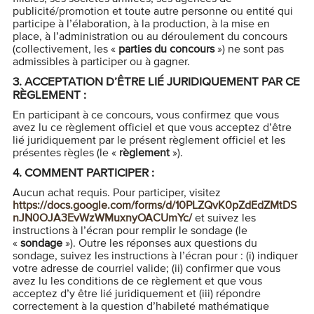
publicité/promotion et toute autre personne ou entité qui
participe à l’élaboration, à la production, à la mise en
place, à l’administration ou au déroulement du concours
(collectivement, les «
parties du concours
») ne sont pas
admissibles à participer ou à gagner.
3.
ACCEPTATION D’ÊTRE LIÉ JURIDIQUEMENT PAR CE
RÈGLEMENT :
En participant à ce concours, vous confirmez que vous
avez lu ce règlement officiel et que vous acceptez d’être
lié juridiquement par le présent règlement officiel et les
présentes règles (le «
règlement
»).
4.
COMMENT PARTICIPER :
Aucun achat requis. Pour participer, visitez
https://docs.google.com/forms/d/10PLZQvK0pZdEdZMtDS
nJN0OJA3EvWzWMuxnyOACUmYc/
et suivez les
instructions à l’écran pour remplir le sondage (le
«
sondage
»). Outre les réponses aux questions du
sondage, suivez les instructions à l’écran pour : (i) indiquer
votre adresse de courriel valide; (ii) confirmer que vous
avez lu les conditions de ce règlement et que vous
acceptez d’y être lié juridiquement et (iii) répondre
correctement à la question d’habileté mathématique