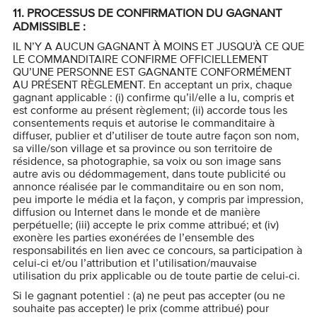
11.
PROCESSUS DE CONFIRMATION DU GAGNANT
ADMISSIBLE :
IL N’Y A AUCUN GAGNANT À MOINS ET JUSQU’À CE QUE
LE COMMANDITAIRE CONFIRME OFFICIELLEMENT
QU’UNE PERSONNE EST GAGNANTE CONFORMÉMENT
AU PRÉSENT RÈGLEMENT. En acceptant un prix, chaque
gagnant applicable : (i) confirme qu’il/elle a lu, compris et
est conforme au présent règlement; (ii) accorde tous les
consentements requis et autorise le commanditaire à
diffuser, publier et d’utiliser de toute autre façon son nom,
sa ville/son village et sa province ou son territoire de
résidence, sa photographie, sa voix ou son image sans
autre avis ou dédommagement, dans toute publicité ou
annonce réalisée par le commanditaire ou en son nom,
peu importe le média et la façon, y compris par impression,
diffusion ou Internet dans le monde et de manière
perpétuelle; (iii) accepte le prix comme attribué; et (iv)
exonère les parties exonérées de l’ensemble des
responsabilités en lien avec ce concours, sa participation à
celui-ci et/ou l’attribution et l’utilisation/mauvaise
utilisation du prix applicable ou de toute partie de celui-ci.
Si le gagnant potentiel : (a) ne peut pas accepter (ou ne
souhaite pas accepter) le prix (comme attribué) pour