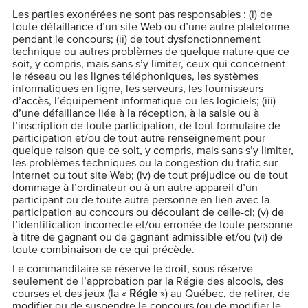
Les parties exonérées ne sont pas responsables : (i) de
toute défaillance d’un site Web ou d’une autre plateforme
pendant le concours; (ii) de tout dysfonctionnement
technique ou autres problèmes de quelque nature que ce
soit, y compris, mais sans s’y limiter, ceux qui concernent
le réseau ou les lignes téléphoniques, les systèmes
informatiques en ligne, les serveurs, les fournisseurs
d’accès, l’équipement informatique ou les logiciels; (iii)
d’une défaillance liée à la réception, à la saisie ou à
l’inscription de toute participation, de tout formulaire de
participation et/ou de tout autre renseignement pour
quelque raison que ce soit, y compris, mais sans s’y limiter,
les problèmes techniques ou la congestion du trafic sur
Internet ou tout site Web; (iv) de tout préjudice ou de tout
dommage à l’ordinateur ou à un autre appareil d’un
participant ou de toute autre personne en lien avec la
participation au concours ou découlant de celle-ci; (v) de
l’identification incorrecte et/ou erronée de toute personne
à titre de gagnant ou de gagnant admissible et/ou (vi) de
toute combinaison de ce qui précède.
Le commanditaire se réserve le droit, sous réserve
seulement de l’approbation par la Régie des alcools, des
courses et des jeux (la «
Régie
») au Québec, de retirer, de
modifier ou de suspendre le concours (ou de modifier le