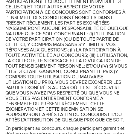
PARTICIPATION (ET CHAQUE ÉLÉMENT INDIVIDUEL DE
CELLE-CI) ET TOUT AUTRE ASPECT DE VOTRE
PARTICIPATION À CE CONCOURS SONT CONFORMES À
L’ENSEMBLE DES CONDITIONS ÉNONCÉES DANS LE
PRÉSENT RÈGLEMENT. LES PARTIES EXONÉRÉES
N’ASSUMERONT AUCUNE RESPONSABILITÉ DE QUELQUE
NATURE QUE CE SOIT CONCERNANT : (I) L’UTILISATION
DE VOTRE PARTICIPATION (OU DE TOUTE PARTIE DE
CELLE-CI, Y COMPRIS MAIS SANS S’Y LIMITER, VOS
RÉPONSES AUX QUESTIONS); (II) LA PARTICIPATION À
TOUTE ACTIVITÉ LIÉE AU CONCOURS; (III) L’UTILISATION,
LA COLLECTE, LE STOCKAGE ET LA DIVULGATION DE
TOUT RENSEIGNEMENT PERSONNEL; ET/OU (IV) SI VOUS
ÊTES DÉCLARÉ GAGNANT, CONCERNANT LE PRIX (Y
COMPRIS TOUTE UTILISATION OU MAUVAISE
UTILISATION DU PRIX). VOUS DEVREZ EXONÉRER LES
PARTIES EXONÉRÉES AU CAS OÙ IL EST DÉCOUVERT
QUE VOUS N’AVEZ PAS RESPECTÉ OU QUE VOUS NE
VOUS ÊTES PAS ENTIÈREMENT CONFORMÉ À
L’ENSEMBLE DU PRÉSENT RÈGLEMENT. CETTE
EXONÉRATION ET CETTE INDEMNISATION SE
POURSUIVRONT APRÈS LA FIN DU CONCOURS ET/OU
APRÈS L’ATTRIBUTION DE QUELQUE PRIX QUE CE SOIT.
En participant au concours, chaque participant garantit et
déclare par les présentes que tout sondage ou tout autre