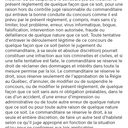
présent règlement) de quelque façon que ce soit, pour une
raison hors du contrôle jugé raisonnable du commanditaire
qui entrave la bonne conduite du concours comme il est
prévu par le présent règlement, y compris, mais sans s’y
limiter, tout problème, erreur, virus informatique, bogue,
falsification, intervention non autorisée, fraude ou
défaillance de quelque nature que ce soit. Toute tentative
d’entraver le déroulement légitime de ce concours de
quelque façon que ce soit (selon le jugement du
commanditaire, à sa seule et absolue discrétion) pourrait
constituer une infraction aux lois criminelles et civiles, et si
une telle tentative est faite, le commanditaire se réserve le
droit de réclamer des dommages et intérêts dans toute la
mesure permise par la loi. Le commanditaire se réserve le
droit, sous réserve seulement de l’approbation de la Régie
au Québec, d’annuler, de modifier ou de suspendre le
concours, ou de modifier le présent règlement, de quelque
façon que ce soit sans avis ni obligation préalables, dans le
cas d’un accident, d’une erreur d’impression ou
administrative ou de toute autre erreur de quelque nature
que ce soit ou pour toute autre raison de quelque nature
que ce soit. Le commanditaire se réserve le droit, à sa
seule et entière discrétion, de faire un autre test d’habileté
selon ce qu’il juge approprié en fonction de la situation
et/ou pour se conformer aux lois applicables.